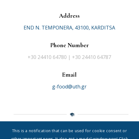
Address
END N. TEMPONERA, 43100, KARDITSA
Phone Number
+30 24410 64780 | +30 24410 64787
Email
g-food@uth.gr
This is a notification that can be used for cookie consent or
© 2021 Department of Food Science Nutrition
|
University of
other important news. It also got a modal window now! Click