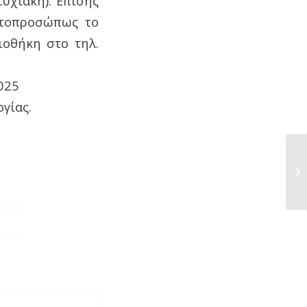
υχιακή). Επίσης
υτοπροσώπως το
ιοθήκη στο τηλ.
2025
γίας.
ΑΙ