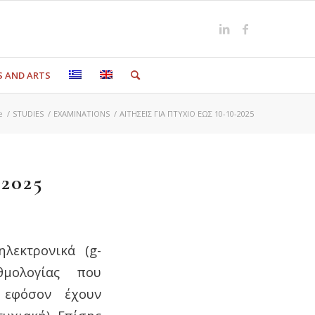
S AND ARTS
e
/
STUDIES
/
EXAMINATIONS
/
ΑΙΤΗΣΕΙΣ ΓΙΑ ΠΤΥΧΙΟ ΕΩΣ 10-10-2025
2025
λεκτρονικά (g-
θμολογίας που
 εφόσον έχουν