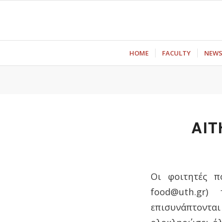
ΗΟΜΕ
FACULTY
NEW
ΑΙΤ
Οι φοιτητές π
food@uth.gr)
επισυνάπτοντ