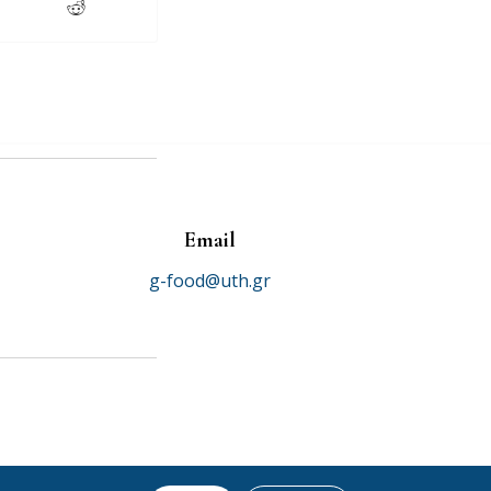
Email
g-food@uth.gr