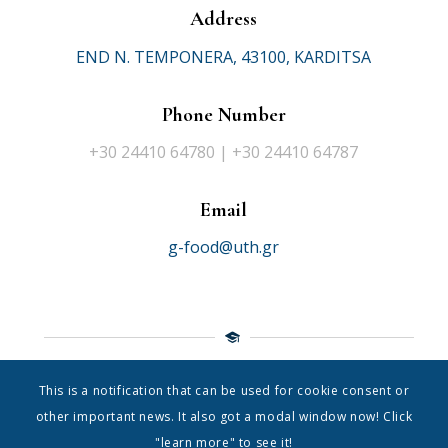
Address
END N. TEMPONERA, 43100, KARDITSA
Phone Number
+30 24410 64780 | +30 24410 64787
Email
g-food@uth.gr
This is a notification that can be used for cookie consent or
© 2021 Department of Food Science Nutrition
|
University of
other important news. It also got a modal window now! Click
Thessaly
"learn more" to see it!