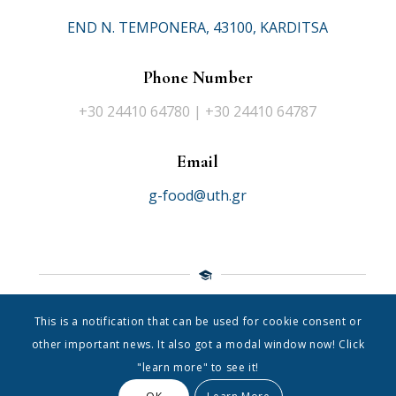
END N. TEMPONERA, 43100, KARDITSA
Phone Number
+30 24410 64780 | +30 24410 64787
Email
g-food@uth.gr
This is a notification that can be used for cookie consent or
© 2021 Department of Food Science Nutrition
|
University of
other important news. It also got a modal window now! Click
Thessaly
"learn more" to see it!