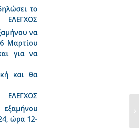
δηλώσει το
 ΕΛΕΓΧΟΣ
αμήνου να
 6 Μαρτίου
και για να
κή και θα
Σ ΕΛΕΓΧΟΣ
υ
εξαμήνου
Αν
μα
4, ώρα 12-