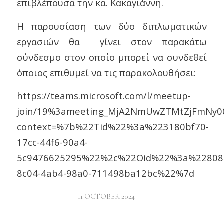
επιβλέπουσα την κα. Κακαγιάννη.
Η παρουσίαση των δύο διπλωματικών
εργασιών θα γίνει στον παρακάτω
σύνδεσμο στον οποίο μπορεί να συνδεθεί
όποιος επιθυμεί να τις παρακολουθήσει:
https://teams.microsoft.com/l/meetup-
join/19%3ameeting_MjA2NmUwZTMtZjFmNy0
context=%7b%22Tid%22%3a%223180bf70-
17cc-44f6-90a4-
5c9476625295%22%2c%22Oid%22%3a%22808a
8c04-4ab4-98a0-711498ba12bc%22%7d
/
11 OCTOBER 2024