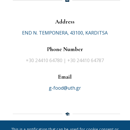
Address
END N. TEMPONERA, 43100, KARDITSA
Phone Number
+30 24410 64780 | +30 24410 64787
Email
g-food@uth.gr
This is a notification that can be used for cookie consent or