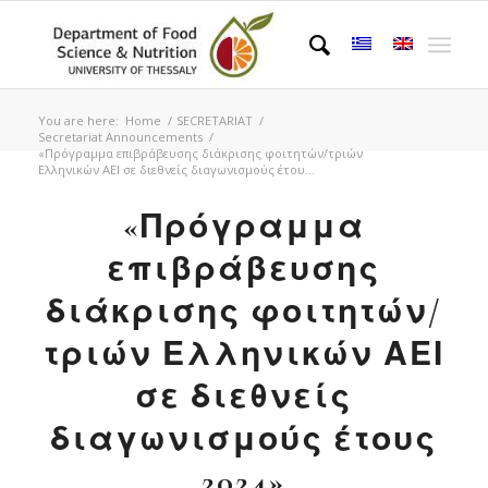
You are here:
Home
/
SECRETARIAT
/
Secretariat Announcements
/
«Πρόγραμμα επιβράβευσης διάκρισης φοιτητών/τριών
Ελληνικών ΑΕΙ σε διεθνείς διαγωνισμούς έτου...
«Πρόγραμμα
επιβράβευσης
διάκρισης φοιτητών/
τριών Ελληνικών ΑΕΙ
σε διεθνείς
διαγωνισμούς έτους
2024»