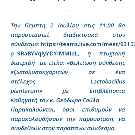
Την
Πέμπτη
2 Ιουλίου
στις 1
1
:00 θα
παρουσιαστεί διαδικτυακά στον
σύνδεσμο:
https://teams.live.com/meet/931
p=9RaBYVqlyYDYIMMIoL
,
η πτυχιακή
διατριβή
με τίτλο:
«
Βελτίωση σύνθεσης
εξωπολυσακχαριτών σε ένα
στέλεχος
Lactobacillus
plantarum
»
με
επιβλέποντα
Καθηγητή
τ
ον
κ. Θεόδωρο Γούλα
.
Παρακαλούνται
,
όσοι επιθυμούν να
παρακολουθήσουν την παρουσίαση
,
να
συνδεθούν στον παραπάνω σύνδεσμο.