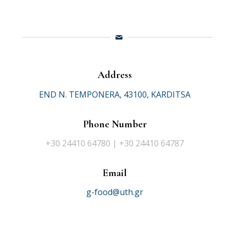
Address
END N. TEMPONERA, 43100, KARDITSA
Phone Number
+30 24410 64780 | +30 24410 64787
Email
g-food@uth.gr