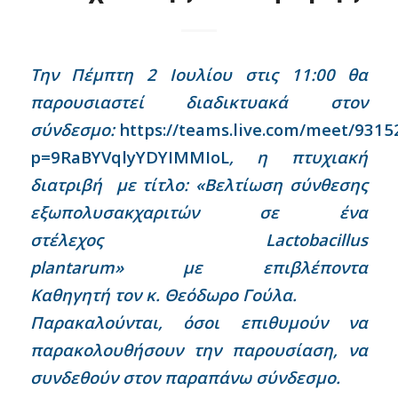
Την
Πέμπτη
2 Ιουλίου
στις 1
1
:00 θα
παρουσιαστεί διαδικτυακά στον
σύνδεσμο:
https://teams.live.com/meet/931
p=9RaBYVqlyYDYIMMIoL
,
η πτυχιακή
διατριβή
με τίτλο:
«
Βελτίωση σύνθεσης
εξωπολυσακχαριτών σε ένα
στέλεχος
Lactobacillus
plantarum
»
με
επιβλέποντα
Καθηγητή
τ
ον
κ. Θεόδωρο Γούλα
.
Παρακαλούνται
,
όσοι επιθυμούν να
παρακολουθήσουν την παρουσίαση
,
να
συνδεθούν στον παραπάνω σύνδεσμο.