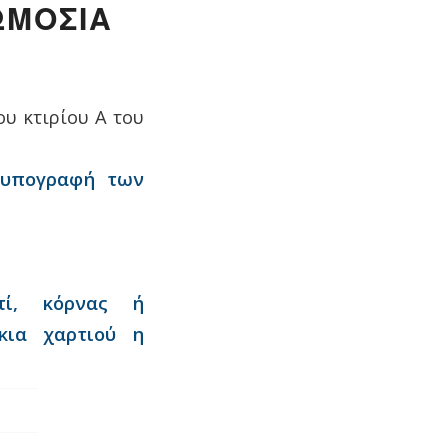
ΩΜΟΣΙΑ
υ κτιρίου Α του
 υπογραφή των
τί, κόρνας ή
κια χαρτιού η