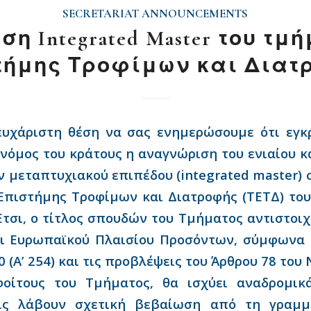
SECRETARIAT ANNOUNCEMENTS
ση Integrated Master του τμ
τήμης Τροφίμων και Διατ
ευχάριστη θέση να σας ενημερώσουμε ότι εγκ
 νόμος του κράτους η αναγνώριση του ενιαίου 
 μεταπτυχιακού επιπέδου (integrated master) 
Επιστήμης Τροφίμων και Διατροφής (ΤΕΤΔ) του
 Έτσι, ο τίτλος σπουδών του Τμήματος αντιστοιχ
αι Ευρωπαϊκού Πλαισίου Προσόντων, σύμφωνα 
0 (Α’ 254) και τις προβλέψεις του Άρθρου 78 του 
φοίτους του Τμήματος, θα ισχύει αναδρομι
ις λάβουν σχετική βεβαίωση από τη γραμμα