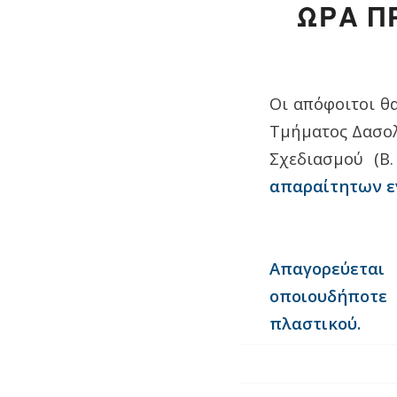
ΩΡΑ Π
Οι απόφοιτοι θ
Τμήματος Δασολ
Σχεδιασμού (Β
απαραίτητων 
Απαγορεύετα
οποιουδήποτε
πλαστικού.