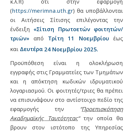
κ.λ.π) ότι στην εφαρμογή
(
https://merimna.uth.gr
) θα υποβάλλονται
οι Αιτήσεις Σίτισης επιλέγοντας
την
ένδειξη
«Σίτιση Πρωτοετών φοιτητών/
τριών»
από
Τρίτη 11 Νοεμβρίου
έως
και
Δευτέρα
24
Νοεμβρίου 2025.
Προϋπόθεση είναι η ολοκλήρωση
εγγραφής στις Γραμματείες των Τμημάτων
και η απόκτηση κωδικών ιδρυματικού
λογαριασμού. Οι φοιτητές/τριες θα πρέπει
να επισυνάψουν στο αντίστοιχο πεδίο της
εφαρμογής την
“
Προεπισκόπηση
Ακαδημαϊκής Ταυτότητας
“
την οποία θα
βρουν στον ιστότοπο της Υπηρεσίας