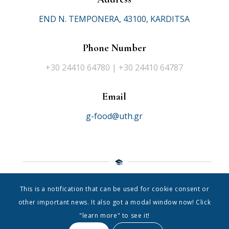
END N. TEMPONERA, 43100, KARDITSA
Phone Number
+30 24410 64780 | +30 24410 64787
Email
g-food@uth.gr
This is a notification that can be used for cookie consent or
© 2021 Department of Food Science Nutrition
|
University of
other important news. It also got a modal window now! Click
Thessaly
"learn more" to see it!