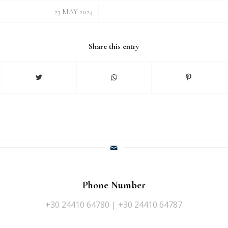
/
23 MAY 2024
Share this entry
Phone Number
+30 24410 64780 | +30 24410 64787