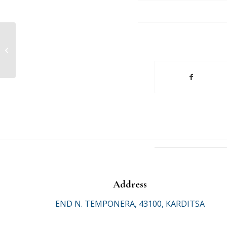
Ανακοίνωση – Πρόσκληση για
συμμετοχή φοιτητών...
Address
END N. TEMPONERA, 43100, KARDITSA