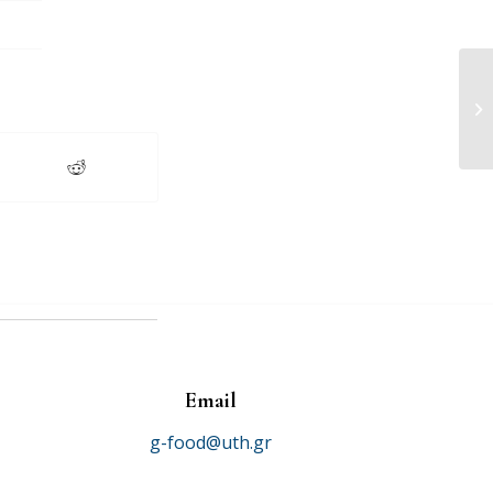
ΠΑ
Email
g-food@uth.gr