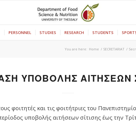
S
PERSONNEL
STUDIES
RESEARCH
STUDENTS
SPORT
You are here:
Home
/
SECRETARIAT
/
Sec
ΑΣΗ ΥΠΟΒΟΛΗΣ ΑΙΤΗΣΕΩΝ Σ
υς φοιτητές και τις φοιτήτριες του Πανεπιστημί
 περίοδος υποβολής αιτήσεων σίτισης έως την Τρί