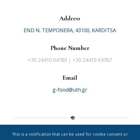
Address
END N. TEMPONERA, 43100, KARDITSA
Phone Number
+30 24410 64780 | +30 24410 64787
Email
g-food@uth.gr
This is a notification that can be used for cookie consent or
© 2021 Department of Food Science Nutrition
|
University of