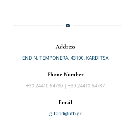
Address
END N. TEMPONERA, 43100, KARDITSA
Phone Number
+30 24410 64780 | +30 24410 64787
Email
g-food@uth.gr